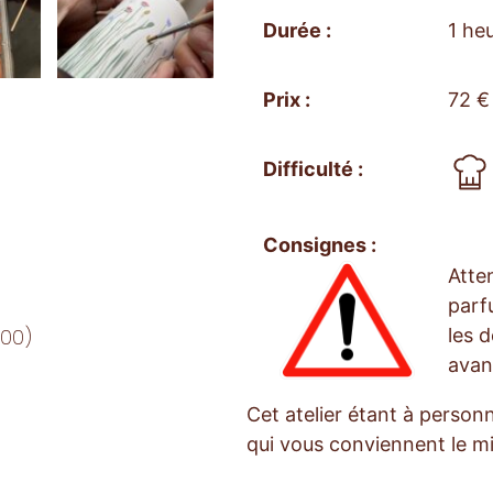
Durée :
1 he
Prix :
72 €
Difficulté :
Consignes :
Atten
parf
les 
h00)
avant
Cet atelier étant à personn
qui vous conviennent le m