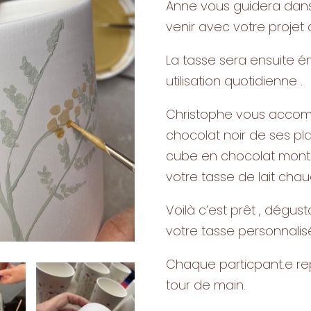
Anne vous guidera dans 
venir avec votre projet 
La tasse sera ensuite é
utilisation quotidienne .
Christophe vous accomp
chocolat noir de ses pl
cube en chocolat monté
votre tasse de lait chau
Voilà c’est prêt , dégu
votre tasse personnalis
Chaque particpant.e rep
tour de main.